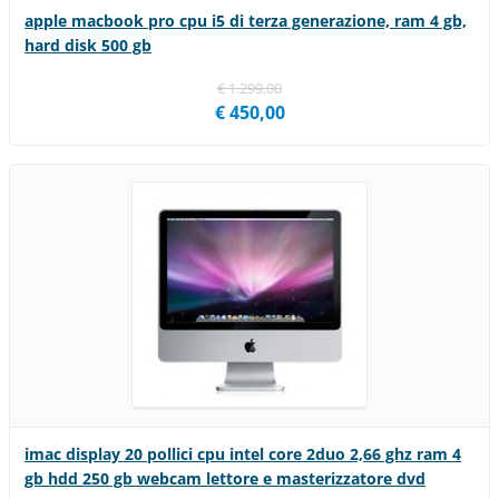
apple macbook pro cpu i5 di terza generazione, ram 4 gb,
hard disk 500 gb
€ 1.299,00
€ 450,00
imac display 20 pollici cpu intel core 2duo 2,66 ghz ram 4
gb hdd 250 gb webcam lettore e masterizzatore dvd