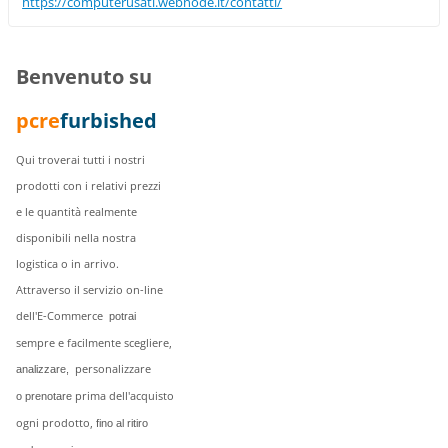
https://computerusati.webnode.it/contatti/
Benvenuto su
pcre
furbished
Qui troverai tutti i nostri
prodotti con i relativi prezzi
e le quantità realmente
disponibili nella nostra
logistica o in arrivo.
Attraverso il servizio on-line
dell'E-Commerce
potrai
sempre e facilmente scegliere,
personalizzare
analizzare,
prima dell'acquisto
o prenotare
ogni prodotto,
fino al ritiro