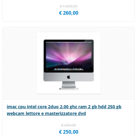
€ 1.669,00
€ 260,00
imac cpu intel core 2duo 2.00 ghz ram 2 gb hdd 250 gb
webcam lettore e masterizzatore dvd
€ 689,00
€ 250,00