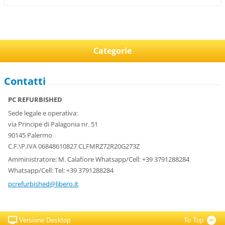
Categorie
Contatti
PC REFURBISHED
Sede legale e operativa:
via Principe di Palagonia nr. 51
90145 Palermo
C.F.\P.IVA 06848610827 CLFMRZ72R20G273Z
Amministratore: M. Calafiore Whatsapp/Cell: +39 3791288284
Whatsapp/Cell: Tel: +39 3791288284
pcrefurb
ished@li
bero.it
Versione Desktop
To Top